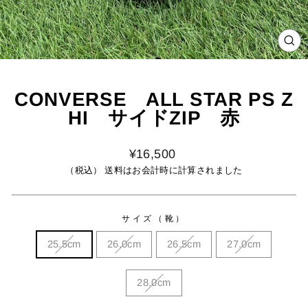
閉
じ
る
CONVERSE ALL STAR PS Z
HI サイドZIP 赤
定
¥16,500
価
（税込） 送料はお会計時に計算されました
サイズ（靴）
25.5cm
26.0cm
26.5cm
27.0cm
28.0cm