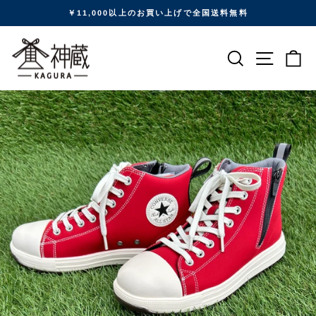
ス
￥11,000以上のお買い上げで全国送料無料
キ
ッ
アイテム
プ